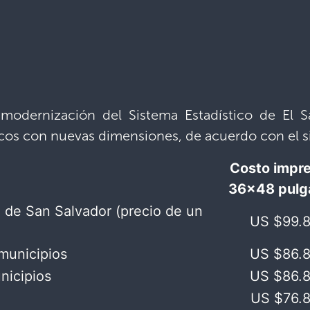
modernización del Sistema Estadístico de El 
cos con nuevas dimensiones, de acuerdo con el sig
Costo impr
36×48 pulg
 de San Salvador ​(precio de un
US $99.8
municipios​
US $86.8
icipios​​
US $86.8
US $76.8