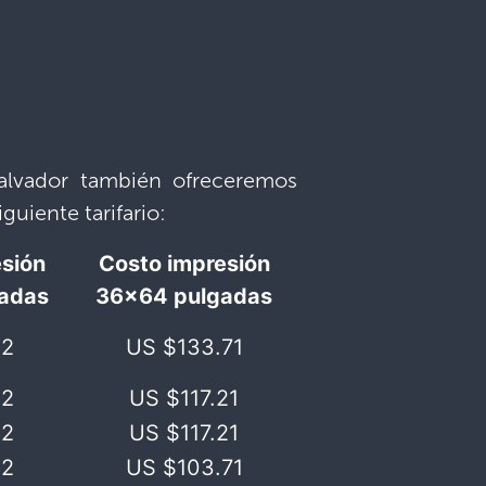
Salvador también ofreceremos
uiente tarifario:
esión
Costo impresión
adas
36×64 pulgadas
2​
US $133.71​
2​
US $117.21​
2​
US $117.21​
2​
US $103.71​