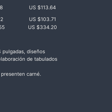
18
US $113.64​
2​
US $103.71​
55
US $334.20​
4 pulgadas, diseños
elaboración de tabulados
 presenten carné.