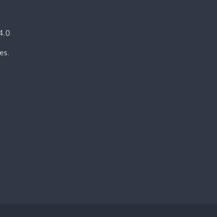
 4.0
es.